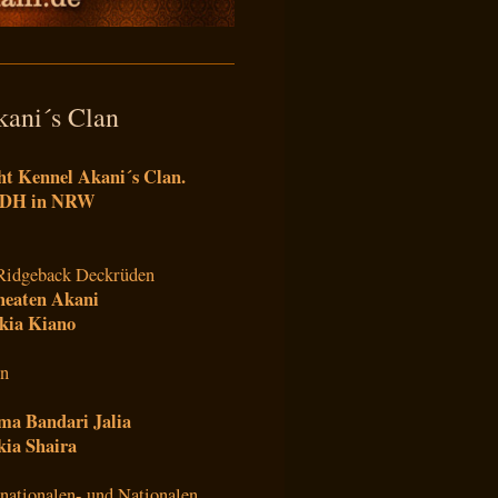
ani´s Clan
ht Kennel Akani´s Clan.
 VDH in NRW
n Ridgeback Deckrüden
heaten Akani
kia Kiano
en
a Bandari Jalia
ia Shaira
nationalen- und Nationalen