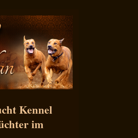
cht Kennel
üchter im