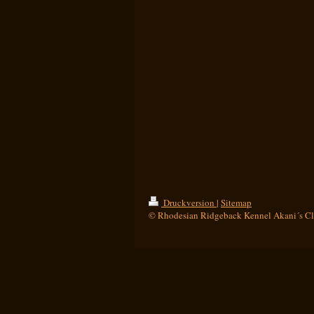
Druckversion
|
Sitemap
© Rhodesian Ridgeback Kennel Akani´s C