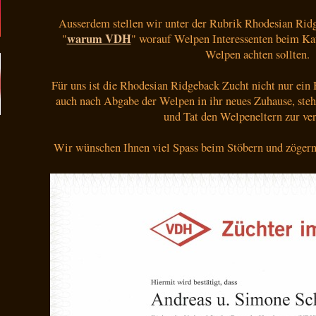
Ausserdem stellen wir unter der Rubrik Rhodesian Ridg
warum VDH
"
" worauf Welpen Interessenten beim Ka
Welpen achten sollten.
Für uns ist die Rhodesian Ridgeback Zucht nicht nur ein
auch nach Abgabe der Welpen in ihr neues Zuhause, steh
und Tat den Welpeneltern zur ve
Wir wünschen Ihnen viel Spass beim Stöbern und zögern 