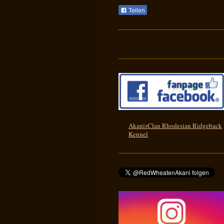
Teilen
AkanisClan Rhodesian Ridgeback
Kennel