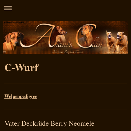
Rhodesian Ridgeback
C-Wurf
Welpenpedigree
Vater Deckrüde Berry Neomele