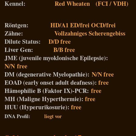
Kennel:
Red Wheaten (FCI / VDH)
Röntgen:
HD/A1 ED/frei OCD/frei
Zähne:
Vollzahniges Scherengebiss
Dilute Status:
D/D free
Liver Gen:
B/B free
JME
(juvenile myoklonische Epilepsie):
N/N
free
DM (degenerative Myelopathie):
N/N free
EOAD (early onset adult deafness):
free
Hämophilie B (Faktor IX)-PCR:
free
MH (Maligne Hyperthermie):
free
HUU (Hyperurikosurie):
free
DNA Profil:
liegt vor