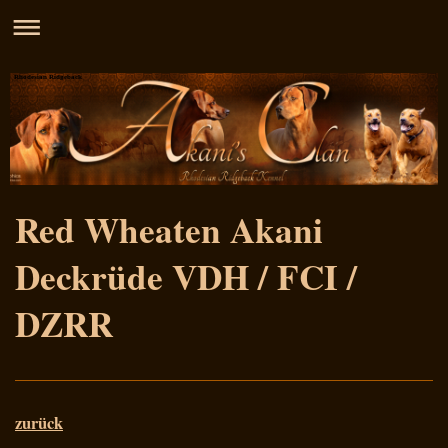
Rhodesian Ridgeback
Red Wheaten Akani
Deckrüde VDH / FCI /
DZRR
zurück