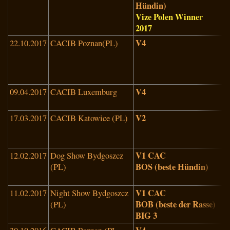
Hündin)
Vize Polen Winner
2017
V4
22.10.2017
CACIB Poznan(PL)
M
W
W
(
V4
09.04.2017
CACIB Luxemburg
V
(
V2
17.03.2017
CACIB Katowice (PL)
S
L
(
V1 CAC
12.02.2017
Dog Show Bydgoszcz
P
BOS (beste Hündin)
(PL)
D
(
V1 CAC
11.02.2017
Night Show Bydgoszcz
M
BOB (beste der Rasse)
(PL)
L
BIG 3