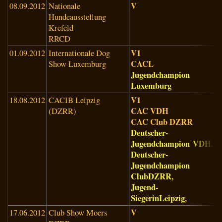
V
08.09.2012
Nationale
J
Hundeausstellung
(
Krefeld
RRCD
V1
01.09.2012
Internationale Dog
P
CACL
Show Luxemburg
(
Jugendchampion
Luxemburg
V1
18.08.2012
CACIB Leipzig
E
CAC VDH
(DZRR)
T
CAC Club DZRR
(
Deutscher-
Jugendchampion
VDH
,
Deutscher-
Jugendchampion
Club
DZRR
,
Jugend-
Siegerin
Leipzig
,
V
17.06.2012
Club Show Moers
A