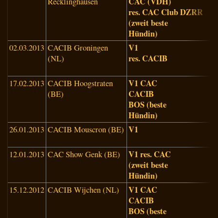
CAC (VDH)
Recklinghausen
(
res. CAC Club DZRR
(zweit beste
Hündin)
V1
02.03.2013
CACIB Groningen
D
res. CACIB
(NL)
(
V1 CAC
17.02.2013
CACIB Hoogstraten
E
CACIB
(BE)
G
BOS (beste
(
Hündin)
V1
26.01.2013
CACIB Mouscron (BE)
R
(
V1 res. CAC
12.01.2013
CAC Show Genk (BE)
R
(zweit beste
(
Hündin)
V1 CAC
15.12.2012
CACIB Wijchen (NL)
B
CACIB
(
BOS (beste