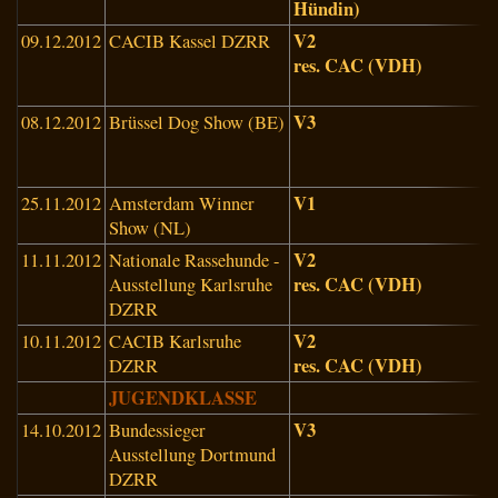
Hündin)
V2
09.12.2012
CACIB Kassel DZRR
F
res. CAC (VDH)
H
s
V3
08.12.2012
Brüssel Dog Show (BE)
D
C
J
V1
25.11.2012
Amsterdam Winner
G
Show (NL)
S
V2
11.11.2012
Nationale Rassehunde -
H
res. CAC (VDH)
Ausstellung Karlsruhe
(
DZRR
V2
10.11.2012
CACIB Karlsruhe
H
res. CAC (VDH)
DZRR
(
JUGENDKLASSE
V3
14.10.2012
Bundessieger
H
Ausstellung Dortmund
M
DZRR
(