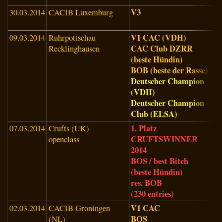
V3
30.03.2014
CACIB Luxemburg
R
(
V1 CAC (VDH)
09.03.2014
Ruhrpottschau
B
CAC Club DZRR
Recklinghausen
(
(beste Hündin)
BOB (beste der Rasse)
Deutscher Champion
(VDH)
Deutscher Champion
Club (ELSA)
1. Platz
07.03.2014
Crufts (UK)
Z
CRUFTSWINNER
openclass
T
2014
A
BOS / best Bitch
(
(beste Hündin)
res. BOB
(230 entries)
V1 CAC
02.03.2014
CACIB Groningen
K
BOS
(NL)
N