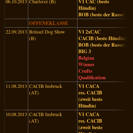
V1 CAC (beste
06.10.2013
Charleroi (B)
M
Hündin)
G
BOB (beste der Rasse)
OFFENEKLASSE
V1 2xCAC
22.09.2013
Brüssel Dog Show
R
CACIB (beste Hündin)
(B)
(
BOB (beste der Rasse)
BIG 3
Belgian
Winner
Crufts
Qualification
V1 CACA
11.08.2013
CACIB Insbruck
O
res. CACIB
(AT)
(
(zweit beste
Hündin)
V1 CACA
10.08.2013
CACIB Insbruck
P
res. CACIB
(AT)
(
(zweit beste