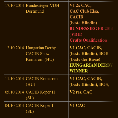
V1 2x CAC,
17.10.2014
Bundessieger VDH
M
CAC Club Elsa,
Dortmund
(
CACIB
(beste Hündin)
BUNDESSIEGER 2014
(VDH)
Crufts Qualification
V1 CAC, CACIB,
12.10.2014
Hungarian Derby
S
(beste Hündin), BOB
CACIB Show
(
(beste der Rasse)
Komarom (HU)
HUNGARIAN DERBY
WINNER
V1 CAC, CACIB,
11.10.2014
CACIB Komarom
E
(beste Hündin), BOS,
(HU)
(
V2 res. CAC
05.10.2014
CACIB Koper II
J
(SL)
(
V1 CAC
04.10.2014
CACIB Koper I
S
(SL)
T
(