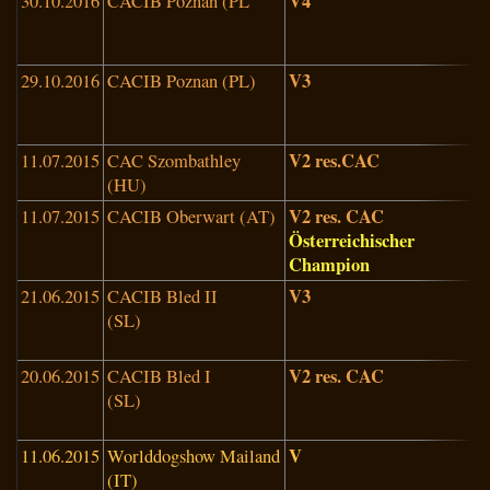
V4
30.10.2016
CACIB Poznan (PL
D
W
(
V3
29.10.2016
CACIB Poznan (PL)
A
S
(
V2 res.CAC
11.07.2015
CAC Szombathley
V
(HU)
(
V2 res. CAC
11.07.2015
CACIB Oberwart (AT)
B
Österreichischer
Champion
V3
21.06.2015
CACIB Bled II
J
(SL)
(
V2 res. CAC
20.06.2015
CACIB Bled I
J
(SL)
M
(
V
11.06.2015
Worlddogshow Mailand
S
(IT)
J