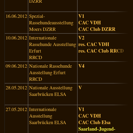
DZRR
T
(
V1
16.06.2012
Spezial-
V
CAC VDH
Rassehundeausstellung
K
CAC Club DZRR
Moers DZRR
(
V2
10.06.2012
Internationale
V
res. CAC VDH
Rassehunde Ausstellung
G
res. CAC Club RRCD
Erfurt
(
RRCD
V4
09.06.2012
Nationale Rassehunde
R
Ausstellung Erfurt
(
RRCD
V
28.05.2012
Nationale Ausstellung
D
Saarbrücken ELSA
B
(
V1
27.05.2012
Internationale
H
CAC VDH
Ausstellung
(
CAC Club Elsa
Saarbrücken ELSA
Saarland-Jugend-