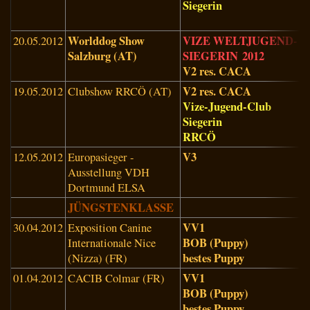
Siegerin
Worlddog Show
VIZE WELTJUGEND-
20.05.2012
K
Salzburg (AT)
SIEGERIN
2012
K
V2 res. CACA
(
V2 res. CACA
19.05.2012
Clubshow RRCÖ (AT)
R
Vize-Jugend-Club
v
Siegerin
A
RRCÖ
(
V3
12.05.2012
Europasieger -
M
Ausstellung VDH
T
Dortmund ELSA
JÜNGSTENKLASSE
VV1
30.04.2012
Exposition Canine
BOB (Puppy)
Internationale Nice
D
bestes Puppy
(Nizza) (FR)
VV1
01.04.2012
CACIB Colmar (FR)
F
BOB (Puppy)
S
bestes Puppy
(