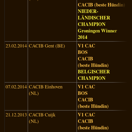
CACIB (beste Hündin)
NIEDER-
LÄNDISCHER
CHAMPION
Groningen Winner
2014
V1 CAC
23.02.2014
CACIB Gent (BE)
B
BOS
(
CACIB
(beste Hündin)
BELGISCHER
CHAMPION
V1 CAC
07.02.2014
CACIB Einhoven
B
BOS
(NL)
CACIB
(beste Hündin)
V1 CAC
21.12.2013
CACIB Cuijk
M
CACIB
(NL)
F
(beste Hündin)
(