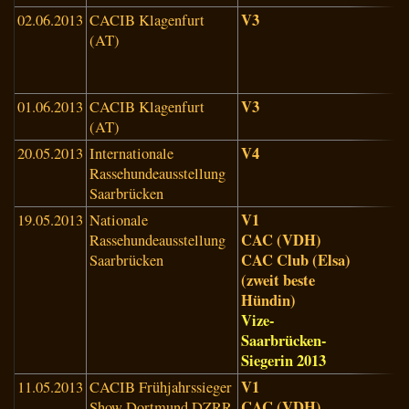
V3
02.06.2013
CACIB Klagenfurt
M
(AT)
K
B
(
V3
01.06.2013
CACIB Klagenfurt
K
(AT)
(
V4
20.05.2013
Internationale
T
Rassehundeausstellung
(
Saarbrücken
V1
19.05.2013
Nationale
D
CAC (VDH)
Rassehundeausstellung
P
CAC Club (Elsa)
Saarbrücken
(
(zweit beste
Hündin)
Vize-
Saarbrücken-
Siegerin 2013
V1
11.05.2013
CACIB Frühjahrssieger
A
CAC (VDH)
Show Dortmund DZRR
W