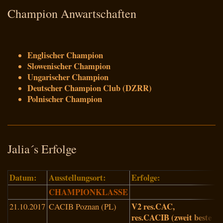
Champion Anwartschaften
Englischer Champion
Slowenischer Champion
Ungarischer Champion
Deutscher Champion Club (DZRR)
Polnischer Champion
Jalia´s Erfolge
Datum:
Ausstellungsort:
Erfolge:
R
CHAMPIONKLASSE
V2 res.CAC,
21.10.2017
CACIB Poznan (PL)
G
res.CACIB (zweit beste
W