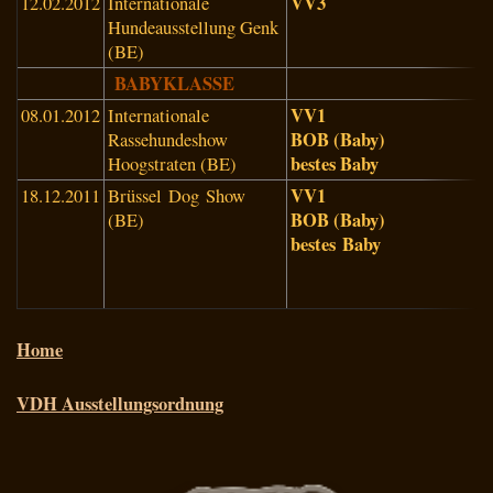
VV3
12.02.2012
Internationale
H
Hundeausstellung Genk
S
(BE)
(
BABYKLASSE
VV1
08.01.2012
Internationale
M
BOB (Baby)
Rassehundeshow
V
bestes Baby
Hoogstraten (BE)
(
VV1
18.12.2011
Brüssel Dog Show
B
BOB (Baby)
(BE)
K
bestes Baby
Home
VDH Ausstellungsordnung