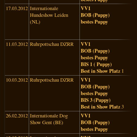
VV1
17.03.2012
Internationale
G
BOB (Puppy)
Hundeshow Leiden
H
bestes Puppy
(NL)
v
B
(
VV1
11.03.2012
Ruhrpottschau DZRR
F
BOB (Puppy)
B
bestes Puppy
(
BIS 1 ( Puppy)
Best in Show Platz 1
VV1
10.03.2012
Ruhrpottschau DZRR
R
BOB (Puppy)
S
bestes Puppy
BIS 3 (Puppy)
Best in Show Platz 3
VV1
26.02.2012
Internationale Dog
E
BOB (Puppy)
Show Gent (BE)
G
bestes Puppy