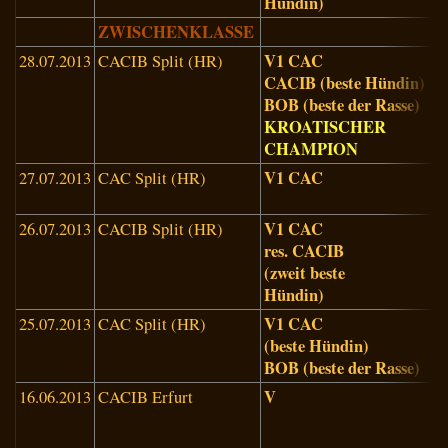
Hündin)
ZWISCHENKLASSE
V1 CAC
28.07.2013
CACIB Split (HR)
G
CACIB (beste Hündin)
R
BOB (beste der Rasse)
(
KROATISCHER
CHAMPION
V1 CAC
27.07.2013
CAC Split (HR)
J
E
V1 CAC
26.07.2013
CACIB Split (HR)
A
res. CACIB
(zweit beste
Hündin)
V1 CAC
25.07.2013
CAC Split (HR)
(beste Hündin)
(
BOB (beste der Rasse)
V
16.06.2013
CACIB Erfurt
Z
O
(