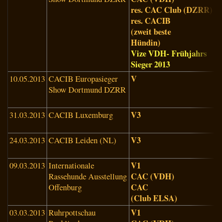
res. CAC Club (DZRR)
(
res. CACIB
(zweit beste
Hündin)
Vize VDH- Frühjahrs
Sieger 2013
V
10.05.2013
CACIB Europasieger
K
Show Dortmund DZRR
M
(
V3
31.03.2013
CACIB Luxemburg
H
(
V3
24.03.2013
CACIB Leiden (NL)
K
(
V1
09.03.2013
Internationale
E
CAC (VDH)
Rassehunde Ausstellung
CAC
Offenburg
(Club ELSA)
V1
03.03.2013
Ruhrpottschau
D