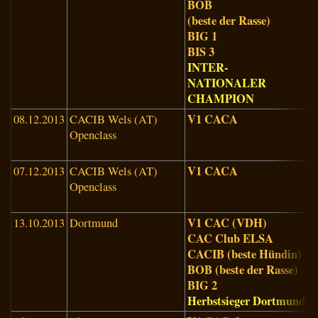
BOB
(beste der Rasse)
BIG 1
BIS 3
INTER-
NATIONALER
CHAMPION
V1 CACA
08.12.2013
CACIB Wels (AT)
B
Openclass
C
(
V1 CACA
07.12.2013
CACIB Wels (AT)
S
Openclass
J
(
V1 CAC (VDH)
13.10.2013
Dortmund
K
CAC Club ELSA
(
CACIB (beste Hündin)
BOB (beste der Rasse)
BIG 2
Herbstsieger Dortmund