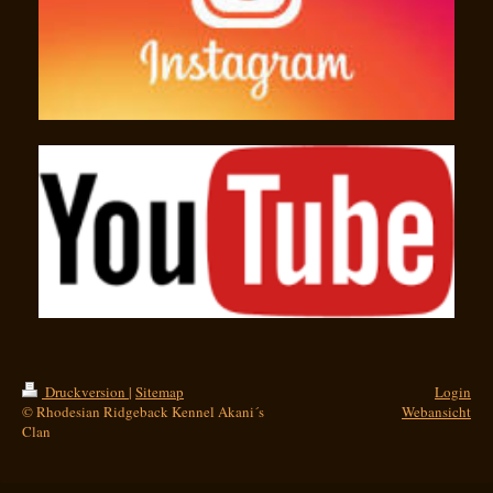
Druckversion
|
Sitemap
Login
© Rhodesian Ridgeback Kennel Akani´s
Webansicht
Clan